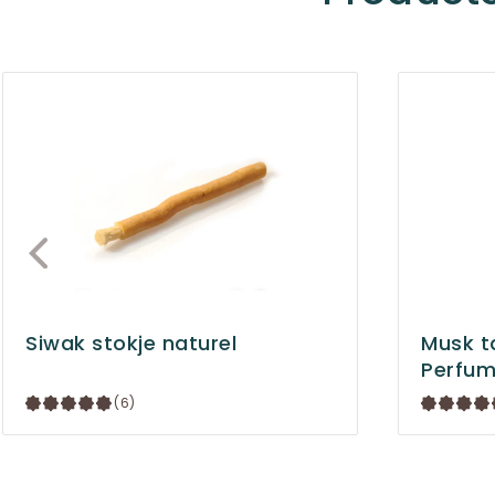
Siwak stokje naturel
Musk t
Perfu
(6)