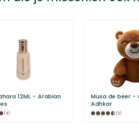
ahara 12ML - Arabian
Musa de beer - 
mes
Adhkar
(4)
(5)