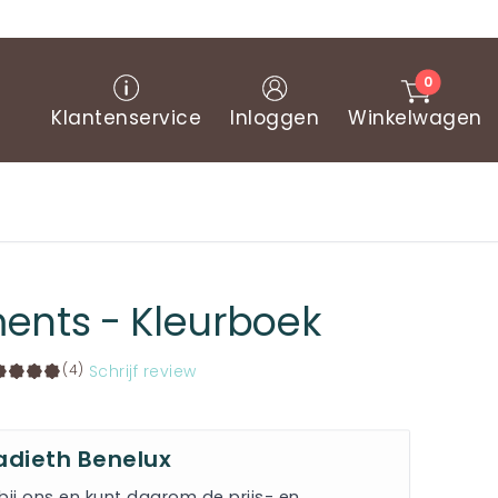
0
Winkelwagen
Klantenservice
Inloggen
nts - Kleurboek
Schrijf review
(4)
adieth Benelux
bij ons en kunt daarom de prijs- en