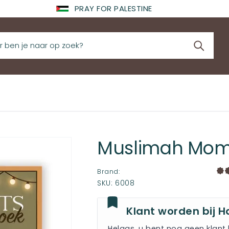
PRAY FOR PALESTINE
Muslimah Mome
Brand
:
SKU
:
6008
Klant worden bij H
Helaas, u bent nog geen klant 