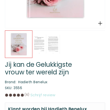
Jij kan de Gelukkigste
vrouw ter wereld zijn
Brand
:
Hadieth Benelux
SKU
:
3556
Schrijf review
(6)
Klant worden bij Hadieth Benelux