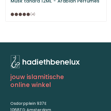
Musk tahara 12ML - Arabian Perfumes
(4)
jouw islamitische
online winkel
Osdorpplein 937E
1068TD Amsterdam