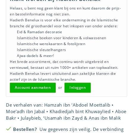
Helaas, u bent nog geen klant bij ons en kunt daarom de prijs-
en bestelinformatie nog niet zien.
Hadieth Benelux is voor elke onderneming in de Islamitische
branche dé groothandel voor het inkopen van onder andere:
Eid & Ramadan decoratie
Islamitische boeken voor kinderen & volwassenen
Islamitische wenskaarten & fotolijsten
Islamitische sleutelhangers
Ajwa dadels & meer!
Het brede assortiment, dat continu wordt uitgebreid en
vernieuwd, bestaat uit ruim 1000+ artikelen van topkwaliteit.
Hadieth Benelux levert uitsluitend aan zakelijke klanten die
actief zijn in de Islamitische branche.
Account aanmaken
or
Inloggen
De verhalen van: Hamzah ibn ‘Abdoel Moettalib •
Moe’adh ibn Jabal • Khadiedjah bint Khuwaylied • Aboe
Bakr • Julaybieb, ‘Usamah ibn Zayd & Anas ibn Malik
Bestellen?
Uw gegevens zijn veilig. De verbinding