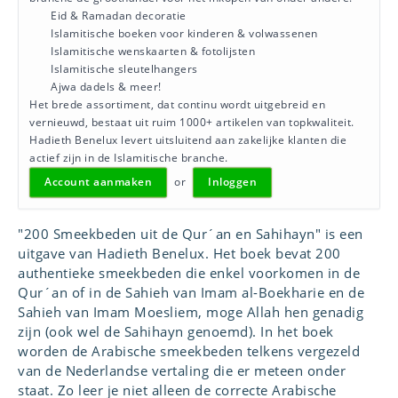
Eid & Ramadan decoratie
Islamitische boeken voor kinderen & volwassenen
Islamitische wenskaarten & fotolijsten
Islamitische sleutelhangers
Ajwa dadels & meer!
Het brede assortiment, dat continu wordt uitgebreid en
vernieuwd, bestaat uit ruim 1000+ artikelen van topkwaliteit.
Hadieth Benelux levert uitsluitend aan zakelijke klanten die
actief zijn in de Islamitische branche.
Account aanmaken
or
Inloggen
"200 Smeekbeden uit de Qur´an en Sahihayn" is een
uitgave van Hadieth Benelux. Het boek bevat 200
authentieke smeekbeden die enkel voorkomen in de
Qur´an of in de Sahieh van Imam al-Boekharie en de
Sahieh van Imam Moesliem, moge Allah hen genadig
zijn (ook wel de Sahihayn genoemd). In het boek
worden de Arabische smeekbeden telkens vergezeld
van de Nederlandse vertaling die er meteen onder
staat. Zo leer je niet alleen de correcte Arabische